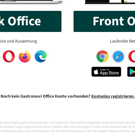
 Office
Front O
tion und Auswertung
Laufender Bet
Noch kein Gastronovi Office Konto vorhanden?
Kostenlos registrieren.
en oder eingetragenes Markenzeichen von Google LLC | Safari ist ein eingetragenes Markenzeichen oder M
 Browser-Logo ist Eigentum der Opera Software ASA, Oslo, Norwegen | Firefox ist ein Warenzeichen der Moz
enes Markenzeichen oder Markenzeichen der Microsoft Corporation in den Vereinigten Staaten und/oder a