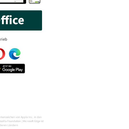
ffice
rieb
arkenzeichen von Apple Inc. in den
illa Foundation | Microsoft Edge ist
nderen Ländern