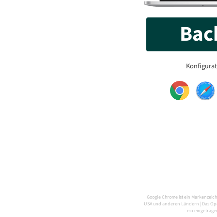
Back
Konfigura
Google Chrome ist ein Markenzeich
USA und anderen Ländern | Das Opera
ein eingetrag